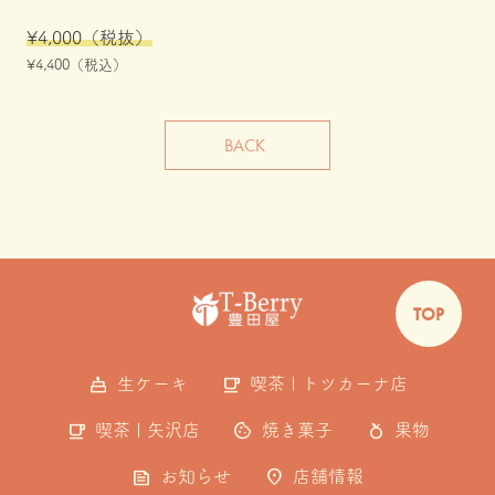
¥4,000（税抜）
¥4,400（税込）
BACK
TOP
cake
local_cafe
生ケーキ
喫茶 | トツカーナ店
local_cafe
cookie
nutrition
喫茶 | 矢沢店
焼き菓子
果物
feed
location_on
お知らせ
店舗情報